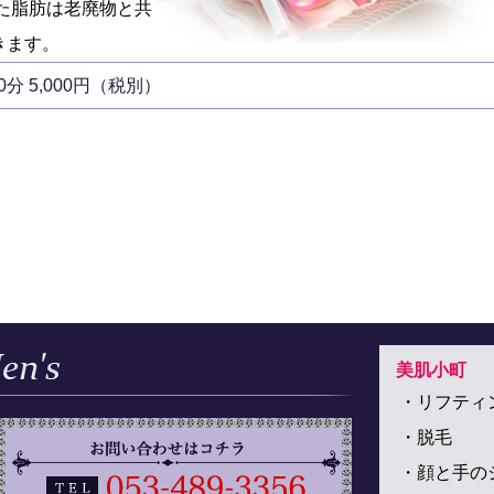
た脂肪は老廃物と共
きます。
0分 5,000円（税別）
美肌小町
・リフティ
・脱毛
・顔と手の