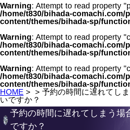
Warning
: Attempt to read property "p
/home/t830/bihada-comachi.com/p
content/themes/bihada-sp/functio
Warning
: Attempt to read property "c
/home/t830/bihada-comachi.com/p
content/themes/bihada-sp/functio
Warning
: Attempt to read property "
/home/t830/bihada-comachi.com/p
content/themes/bihada-sp/functio
HOME
>
> 予約の時間に遅れてし
いですか？
予約の時間に遅れてしまう場
ですか？